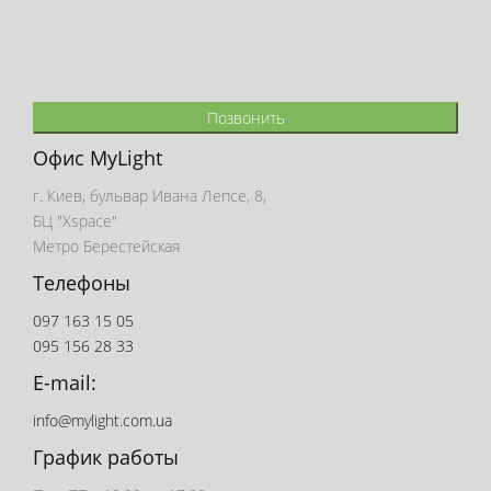
Позвонить
Офис MyLight
г. Киев, бульвар Ивана Лепсе, 8,
БЦ "Xspace"
Метро Берестейская
Телефоны
097 163 15 05
095 156 28 33
E-mail:
info@mylight.com.ua
График работы